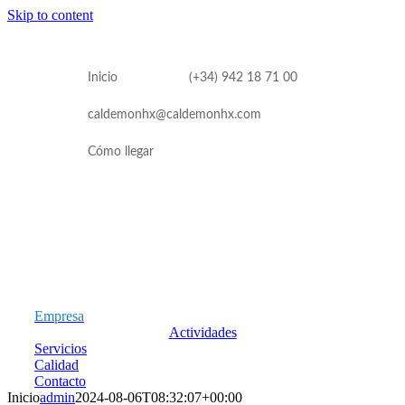
Skip to content
Inicio
(+34) 942 18 71 00
caldemonhx@caldemonhx.com
Cómo llegar
Empresa
Actividades
Servicios
Calidad
Contacto
Inicio
admin
2024-08-06T08:32:07+00:00